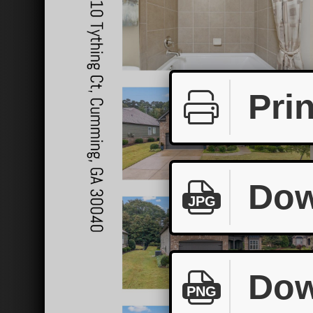
Prin
Dow
JPG
Dow
PNG